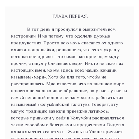
ГЛАВА ПЕРВАЯ.
В тот день я проснулся в омерзительном
настроении. И не потому, что одолели дурные
предчувствия. Просто всю ночь спасался от одного
идиота-попрошайки, решившего, что это я украл у
него ватное одеяло – то самое, которое он, между
прочим, стянул у близняшек мэри. Никто не знает их
настоящих имен, но мы здесь всех наших женщин
называем «мэри». Хотя бы для того, чтобы не
расспрашивать. Мне известно, что во внешнем мире
принято несколько иное обращение, но у нас… у нас за
самый невинный вопрос легко можно заработать так
называемый «колумбийский галстук». Говорят, эту
милую традицию завезли приезжие латиносы,
которые привыкли у себя в Колумбии расправляться
таким способом с болтунами и предателями. Видел я
однажды этот «галстук»… Жизнь на Улице приучает
хладнокровно относиться ко многому, но когда ты