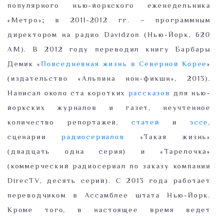
популярного нью-йоркского еженедельника
«Метро»; в 2011-2012 гг. – программным
директором на радио Davidzon (Нью-Йорк, 620
AM). В 2012 году переводил книгу Барбары
Демик «
Повседневная жизнь в Северной Корее
»
(издательство «Альпина нон-фикшн», 2013).
Написал около ста коротких
рассказов
для нью-
йоркских журналов и газет, неучтенное
количество репортажей,
статей
и
эссе
,
сценарии
радиосериалов
«Такая жизнь»
(двадцать одна серия) и «Тарелочка»
(коммерческий радиосериал по заказу компании
DirecTV, десять серий). С 2013 года работает
переводчиком в Ассамблее штата Нью-Йорк.
Кроме того, в настоящее время ведет