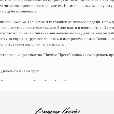
о читателя времени явно не хватит. Иными словами, масскульту
м судьбе и кошельку.
мира Гржонко The House я готовился не меньше недели. Прежде
 согласитесь, писателей можно было найти и поименитей. Да и а
его такого по части "инженерии человеческих душ" за ним не на
овеку за сорок, вдруг все бросить и настрочить роман. Вспомин
но энтузиазма аналогия не вызывала.
итерское издательство "Лимбус Пресс", обложка смотрелась пр
- Делов-то дня на три!"
орку, оставшись без работы. Нью-Йорк знает неплохо, много 
антовой" манхэттенской улице.
ву приходит сравнение с иммигрантскими героями довлатовской
жения, по не свойственной довлатовским историям метафизике с