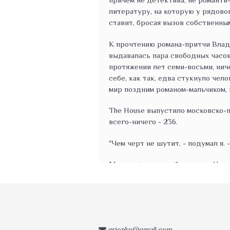
литературу, на которую у рядовог
ставит, бросая вызов собственны
К прочтению романа-притчи Влади
выдавалась пара свободных часов,
протяжении лет семи-восьми, нич
себе, как так, едва стукнуло чел
мир поздним романом-мальчиком, 
The House выпустило московско-п
всего-ничего - 236.
"Чем черт не шутит, - подумал я. 
Молодой человек бродит по Нью-Й
бизнесе, видимо, на 47-й "брилли
Эмигрант из России.
С первой страницы романа в голо
grjonko@gmail.com
понимаешь сразу - по стилю изло