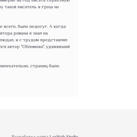
ру такой писатель в грош не
 всего, было недосуг. А когда
втора романа я знал на
блюдал, и с трудом представлял
ался автор "Обломова", удививший
ивлекательно, страниц было
лет вкалывал в ювелирном
 прозы, но мысль ошибочна. Это
южета, по запредельным реалиям,
Разработка сайта
LexWeb Studio