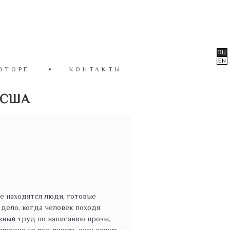
RU
EN
ВТОРЕ
КОНТАКТЫ
 США
е находятся люди, готовые
 дело, когда человек походя
евный труд по написанию прозы,
римерно на год писать серьезную