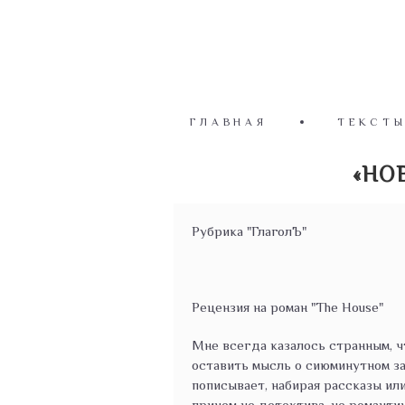
ГЛАВНАЯ
ТЕКСТ
«НО
Рубрика "ГлаголЪ"
Рецензия на роман "The House"
Мне всегда казалось странным, ч
оставить мысль о сиюминутном зар
пописывает, набирая рассказы или
причем не детектива, не романти