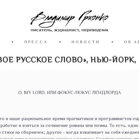
Ы
ПРЕССА
НОВОСТИ
ОБ А
ВОЕ РУССКОЕ СЛОВО», НЬЮ-ЙОРК,
O, MY LORD, ИЛИ ФОКУС-ПОКУС ЛЕНДЛОРДА
то в наше рациональное время прагматиков и программистов ещ
аботке и взяться за сочинение романа или поэмы. То есть, одно
 стихи на сборничек; другое - когда взваливает на себя ежедн
ческой саги и леденящего сердце ужастика. Садится человек п