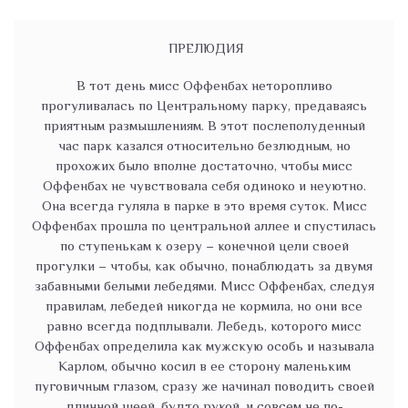
ПРЕЛЮДИЯ
В тот день мисс Оффенбах неторопливо
прогуливалась по Центральному парку, предаваясь
приятным размышлениям. В этот послеполуденный
час парк казался относительно безлюдным, но
прохожих было вполне достаточно, чтобы мисс
Оффенбах не чувствовала себя одиноко и неуютно.
Она всегда гуляла в парке в это время суток. Мисс
Оффенбах прошла по центральной аллее и спустилась
по ступенькам к озеру – конечной цели своей
прогулки – чтобы, как обычно, понаблюдать за двумя
забавными белыми лебедями. Мисс Оффенбах, следуя
правилам, лебедей никогда не кормила, но они все
равно всегда подплывали. Лебедь, которого мисс
Оффенбах определила как мужскую особь и называла
Карлом, обычно косил в ее сторону маленьким
пуговичным глазом, сразу же начинал поводить своей
длинной шеей, будто рукой, и совсем не по-