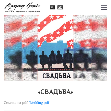
RU
EN
«СВАДЬБА»
Cсылка на pdf:
Wedding.pdf