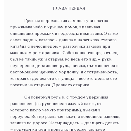
ГЛАВА ПЕРВАЯ
Грязная шероховатая ладонь тучи плотно
прижимала небо к крышам домов, вдавливая
спешивших прохожих в подъезды и магазины. Эта же
самая ладонь, казалось, давила и на затылок старого
китайца с велосипедом – развозчика заказов при
маленьком ресторанчике. Собственно говоря, китаец
был не таким уж и старым, но весь его вид – руки,
неуверенно державшие руль, личико, съежившееся в
беспомощную щенячью мордочку, и отстраненность,
которая отделила его от улицы – все это делало его
похожим на старика. Древнего старика.
Он повернул руль и, с трудом удерживая
равновесие (на руле висел тяжелый пакет, от
которого пахло чем-то приторным), выехал в
переулок. Ветер раскачал пакет, и велосипед завилял,
завилял по дороге. Четырнадцать – двадцать девять
– подумал китаец и привстал в седле, сильнее