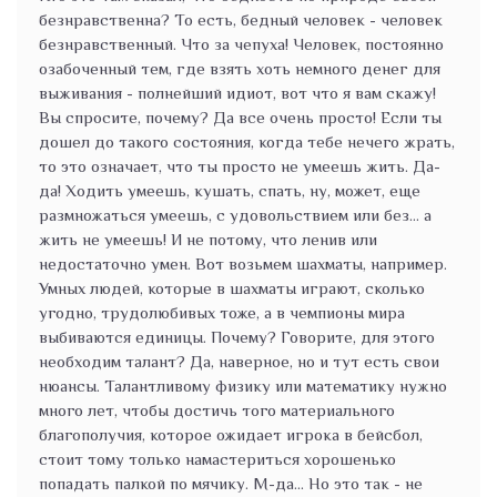
безнравственна? То есть, бедный человек - человек
безнравственный. Что за чепуха! Человек, постоянно
озабоченный тем, где взять хоть немного денег для
выживания - полнейший идиот, вот что я вам скажу!
Вы спросите, почему? Да все очень просто! Если ты
дошел до такого состояния, когда тебе нечего жрать,
то это означает, что ты просто не умеешь жить. Да-
да! Ходить умеешь, кушать, спать, ну, может, еще
размножаться умеешь, с удовольствием или без... а
жить не умеешь! И не потому, что ленив или
недостаточно умен. Вот возьмем шахматы, например.
Умных людей, которые в шахматы играют, сколько
угодно, трудолюбивых тоже, а в чемпионы мира
выбиваются единицы. Почему? Говорите, для этого
необходим талант? Да, наверное, но и тут есть свои
нюансы. Талантливому физику или математику нужно
много лет, чтобы достичь того материального
благополучия, которое ожидает игрока в бейсбол,
стоит тому только намастериться хорошенько
попадать палкой по мячику. М-да... Но это так - не