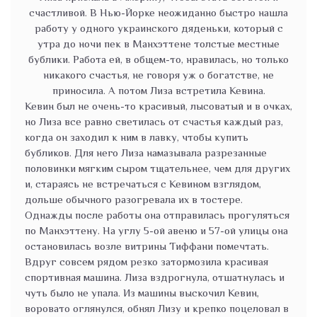
счастливой. В Нью-Йорке неожиданно быстро нашла
работу у одного украинского дяденьки, который с
утра до ночи пек в Манхэттене толстые местные
бублики. Работа ей, в общем-то, нравилась, но только
никакого счастья, не говоря уж о богатстве, не
приносила. А потом Лиза встретила Кевина.
Кевин был не очень-то красивый, лысоватый и в очках,
но Лиза все равно светилась от счастья каждый раз,
когда он заходил к ним в лавку, чтобы купить
бубликов. Для него Лиза намазывала разрезанные
половинки мягким сыром тщательнее, чем для других
и, стараясь не встречаться с Кевином взглядом,
дольше обычного разогревала их в тостере.
Однажды после работы она отправилась прогуляться
по Манхэттену. На углу 5-ой авеню и 57-ой улицы она
остановилась возле витрины Тиффани помечтать.
Вдруг совсем рядом резко затормозила красивая
спортивная машина. Лиза вздрогнула, отшатнулась и
чуть было не упала. Из машины выскочил Кевин,
воровато оглянулся, обнял Лизу и крепко поцеловал в