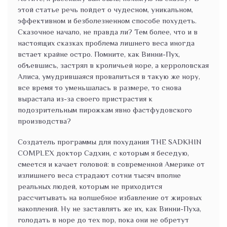
этой статье речь пойдет о чудесном, уникальном,
эффективном и безболезненном способе похудеть.
Сказочное начало, не правда ли? Тем более, что и в
настоящих сказках проблема лишнего веса иногда
встает крайне остро. Помните, как Винни-Пух,
объевшись, застрял в кроличьей норе, а керроловская
Алиса, умудрившаяся провалиться в такую же нору,
все время то уменьшалась в размере, то снова
вырастала из-за своего пристрастия к
подозрительным пирожкам явно фастфудовского
производства?
Создатель программы для похудания THE SADKHIN
COMPLEX доктор Садхин, с которым я беседую,
смеется и качает головой: в современной Америке от
излишнего веса страдают сотни тысяч вполне
реальных людей, которым не приходится
рассчитывать на волшебное избавление от жировых
накоплений. Ну не заставлять же их, как Винни-Пуха,
голодать в норе до тех пор, пока они не обретут