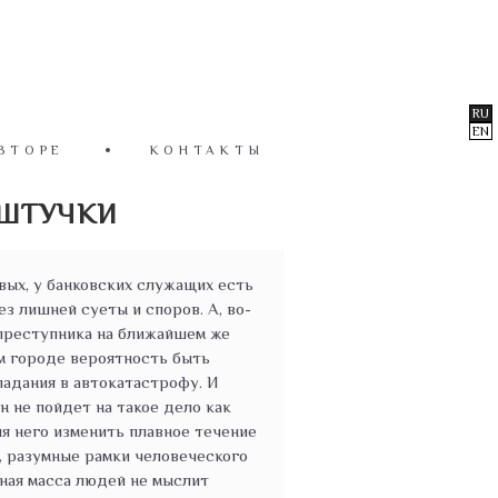
RU
EN
ВТОРЕ
КОНТАКТЫ
ШТУЧКИ
рвых, у банковских служащих есть
з лишней суеты и споров. А, во-
 преступника на ближайшем же
м городе вероятность быть
адания в автокатастрофу. И
 не пойдет на такое дело как
ля него изменить плавное течение
, разумные рамки человеческого
ная масса людей не мыслит