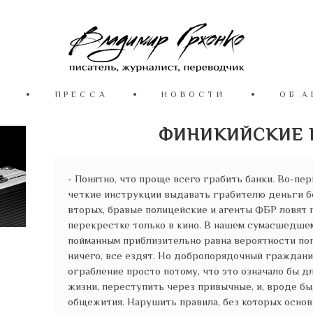
Ы
ПРЕССА
НОВОСТИ
ОБ А
ФИНИКИЙСКИЕ 
- Понятно, что проще всего грабить банки. Во-пе
четкие инструкции выдавать грабителю деньги бе
вторых, бравые полицейские и агенты ФБР ловят
перекрестке только в кино. В нашем сумасшедше
пойманным приблизительно равна вероятности поп
ничего, все ездят. Но добропорядочный гражданин
ограбление просто потому, что это означало бы д
жизни, переступить через привычные, и, вроде бы
общежития. Нарушить правила, без которых основ