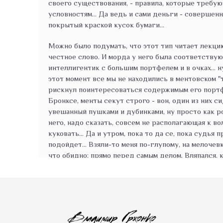
своего существования, - правила, которые требу
условностям… Да ведь и сами деньги - совершенн
покрытый краской кусок бумаги...
Можно было подумать, что этот тип читает лекци
честное слово. И морда у него была соответствующ
интеллигентик с большим портфелем и в очках... 
этот момент все мы не находились в ментовском "т
рискнул поинтересоваться содержимым его портф
Бронксе, менты секут строго - вон, один из них с
увешанный пушками и дубинками, ну просто как р
него, надо сказать, совсем не располагающая к во
куковать... Да и утром, пока то да се, пока судья 
подойдет... Взяли-то меня по-глупому, на мелочевк
что обидно: прямо перед самым делом. Вляпался, 
уговорено уже, Пыльный меня ждет, а я тут, видит
подумает, что струсил, а мне моя репутация доро
все болтает и болтает о том, как банки брать, как
издевается, сволочь!
- Самое удивительное то, что именно условные за