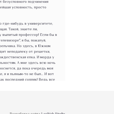
ют безусловного подчинения
ейшая условность, просто
ю где-нибудь в университете,
ая. Такой, знаете ли,
ну вылитый профессор! Если бы в
елевизоре", я бы, пожалуй,
ельчика. Но здесь, в Южном
идит неподалеку от решетки,
ождественская елка. И морда у
льностям. А мне здесь всю ночь
проснется, да пока очередь моя
е, я и пьяным-то не был… И вот
как последний сопляк! Ведь все
е ли, на киче парюсь. Еще
гого стоит. А тут этот профессор
 будто что-то знает и еще
коны нашего с вами
Разработка сайта
LexWeb Studio