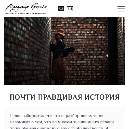
RU
EN
ПОЧТИ ПРАВДИВАЯ ИСТОРИЯ
Голос забормотал что-то неразборчивое, то ли
напоминая о том, что во многом знании много печали,
то ли обещая очередную зону турбулентности. Я