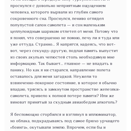
проснулся с довольно неприятным ощущением
человека, которого вырвали из глубин самого
сокровенного сна. Проснулся, лениво оглядел
полупустой салон самолета — и сон маленьким
целлулоидным шариком отлетел от меня. Потому что
я понял, что совершенно не помню, лечу ли я туда или
уже оттуда. Странно... Я напрягся, надеясь, что вот-
вот, через секунду-другую, подлая память выпустит
из своих акульих челюстей столь необходимую мне
информацию. Так бывает... главное — не впадать в
панику. Но как я ни старался, направление полета
оставалось для меня загадкой. Неужели то
взвинченно-покорное состояние, в которое я обычно
впадаю, трясясь в замкнутом пространстве железяки-
самолета, привело к полной потере памяти? Или же
виноват принятый за скудным авиаобедом алкоголь?
Я беспомощно сгорбился и взглянул в иллюминатор,
но облака, подкрадываясь под самое брюхо урчащего
«боинга», окутывали землю. Впрочем, если бы и